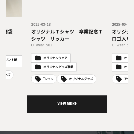
2025-03-13
2025-05-21
 腰袋
オリジナルＴシャツ 卒業記念Ｔ
オリジナ
シャツ サッカー
ロゴ入り
O_wear_503
O_wear_571
オリジナルウェア
オリジ
 / プリント縫
オリジナルグッズ事業
オリジ
ルグッズ
Tシャツ
オリジナルグッズ
アウタ
VIEW MORE