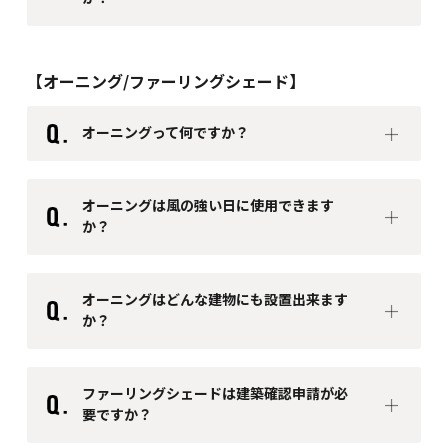
場所が多い
・ 工事の期間が短いため、すぐに使い始められます
糸入り透明ター
【オーニング/ファーリングシェード】
ポリン生地
デメリット
・ 防犯性が少し弱く、安心感に欠ける場合があります
オーニングって何ですか？
・ 時間が経つと劣化が早く、約10年で張替が必要にな
ることがよくあります
オーニングは風の強い日に使用できます
か？
オーニングはどんな建物にも設置出来ます
か？
ファーリングシェードは建築確認申請が必
要ですか？