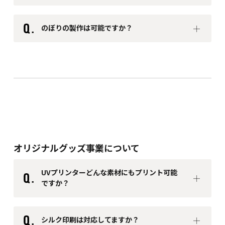
・ ターポリン（ビニール系・硬め）
屋外使用や常設向けで、持ち運びが少ない場合に適
のぼりの製作は可能ですか？
しています。コストを抑えたい場合にもおすすめで
す。
・ ロープ
（ビニロン金剛打 4mm～6mm）を使用する
・ トロマット（布系・柔らかめ）
のが一般的です。
軽量でしなやかなため、持ち運びや折り畳みが必要
・ インシュロック
（結束バンド）を使用する場合もあり
な場合に適しています。
ます。
オリジナルグッズ事業について
UVプリンターどんな素材にもプリント可能
ですか？
シルク印刷は対応してますか？