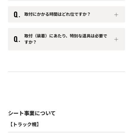
取付にかかる時間はどれ位ですか？
取付（装着）にあたり、特別な道具は必要で
すか？
・ ハイエースバン（3人乗り）
：約1～2時間
・ プロボックスバン（5人乗り）
：約2～3時間
・ ハイエースワゴン（10人乗り）
：約5～6時間
シート事業について
【トラック幌】